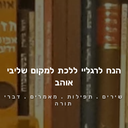
הנח לרגליי ללכת למקום שליבי
אוהב
שירים . תפילות . מאמרים . דברי
תורה