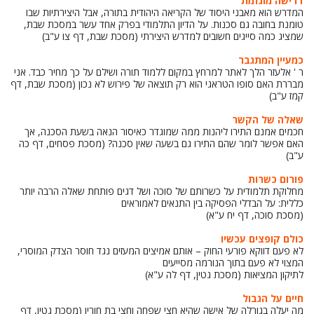
דרישה מוגזמת
המדרש הוא מאבני היסוד של הקריאה היהודית בתורה, אבל היצירתיות שבו
טומנת בחובה גם סכנות. על הדיון התלמודי בפרק אחד עשר במסכת שבת,
שמציג כמה סייגים חשובים למדרש היצירתי (מסכת שבת, דף צו ע"ב)
כמעיין המתגבר
ר ' אלעזר הלך לאתר למרחץ במקום ללמוד תורה ושילם על כך מחיר כבד. אני
מבררת האם סופו הטראגי הוא רק תוצאה של פירוש לא נכון (מסכת שבת, דף
קמז ע"ב)
שאלה של הקשר
חכמים אמנם התירו ליהנות ממה שמוגדר כאיסור הנאה בשעת הסכנה, אך
האם אפשר לומר שהם התירו גם בשעה שאין סכנה? (מסכת פסחים, דף כה
ע"ב)
פורום כשרות
מחלוקת תלמודית על כשרותם של סוכה ושל דגים פותחת שאלה הרבה יותר
כללית: על הבדלי הפסיקה בין התנאים לאמוראים
(מסכת סוכה, דף יח ע"א)
כולם קופצים עכשיו
לא פעם דווקא פורעי החוק – אותם אמיצים המעזים נגד חוסר הצדק המוסרי,
המצוי לא פעם בתוך הנורמה מסייעים
לתיקון המציאות (מסכת גטין, דף לה ע"א)
חיים על הגבול
מה יעלה בגורלה של אישה שהיא חצי שפחה וחצי בת חורין (מסכת גטין, דף