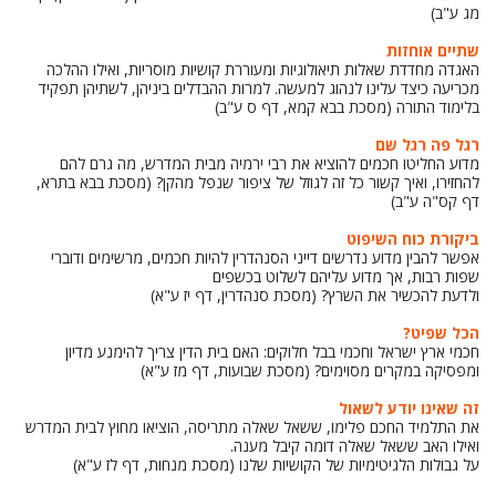
מג ע"ב)
שתיים אוחזות
האגדה מחדדת שאלות תיאולוגיות ומעוררת קושיות מוסריות, ואילו ההלכה
מכריעה כיצד עלינו לנהוג למעשה. למרות ההבדלים ביניהן, לשתיהן תפקיד
בלימוד התורה (מסכת בבא קמא, דף ס ע"ב)
רגל פה רגל שם
מדוע החליטו חכמים להוציא את רבי ירמיה מבית המדרש, מה גרם להם
להחזירו, ואיך קשור כל זה לגוזל של ציפור שנפל מהקן? (מסכת בבא בתרא,
דף קס"ה ע"ב)
ביקורת כוח השיפוט
אפשר להבין מדוע נדרשים דייני הסנהדרין להיות חכמים, מרשימים ודוברי
שפות רבות, אך מדוע עליהם לשלוט בכשפים
ולדעת להכשיר את השרץ? (מסכת סנהדרין, דף יז ע"א)
הכל שפיט?
חכמי ארץ ישראל וחכמי בבל חלוקים: האם בית הדין צריך להימנע מדיון
ומפסיקה במקרים מסוימים? (מסכת שבועות, דף מז ע"א)
זה שאינו יודע לשאול
את התלמיד החכם פלימו, ששאל שאלה מתריסה, הוציאו מחוץ לבית המדרש
ואילו האב ששאל שאלה דומה קיבל מענה.
על גבולות הלגיטימיות של הקושיות שלנו (מסכת מנחות, דף לז ע"א)