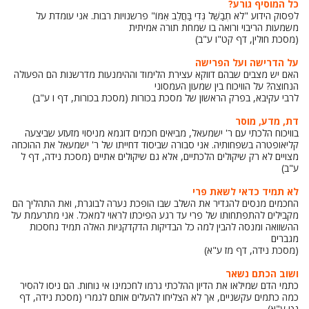
כל המוסיף גורע?
לפסוק הידוע "לֹא תְבַשֵּׁל גְּדִי בַּחֲלֵב אִמּוֹ" פרשנויות רבות. אני עומדת על
משמעות הריבוי ורואה בו שמחת תורה אמיתית
(מסכת חולין, דף קט"ו ע"ב)
על הדרישה ועל הפרישה
האם יש מצבים שבהם דווקא עצירת הלימוד וההימנעות מדרשנות הם הפעולה
הנחוצה? על הוויכוח בין שמעון העמסוני
לרבי עקיבא, בפרק הראשון של מסכת בכורות (מסכת בכורות, דף ו ע"ב)
דת, מדע, מוסר
בוויכוח הלכתי עם ר' ישמעאל, מביאים חכמים דוגמא מניסוי מזעזע שביצעה
קליאופטרה בשפחותיה. אני סבורה שביסוד דחייתו של ר' ישמעאל את ההוכחה
מצויים לא רק שיקולים הלכתיים, אלא גם שיקולים אתיים (מסכת נידה, דף ל
ע"ב)
לא תמיד כדאי לשאת פרי
החכמים מנסים להגדיר את השלב שבו הופכת נערה לבוגרת, ואת התהליך הם
מקבילים להתפתחותו של פרי עד רגע הפיכתו לראוי למאכל. אני מתרעמת על
ההשוואה ומנסה להבין למה כל הבדיקות הדקדקניות האלה תמיד נחסכות
מגברים
(מסכת נידה, דף מז ע"א)
ושוב הכתם נשאר
כתמי הדם שמילאו את הדיון ההלכתי גרמו לחכמינו אי נוחות. הם ניסו להסיר
כמה כתמים עקשניים, אך לא הצליחו להעלים אותם לגמרי (מסכת נידה, דף
נט ע"א)