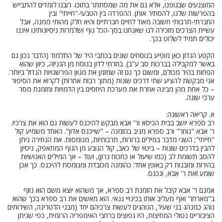
המוצנעים שבגופנו, אלא גם את מה שמסתתר בתוכו. רובנו לומדים להתבייש
בהפרשות שלנו, להסתיר אותן. ההפרדה בין הטבעי-"חייתי" ובין
החברתי-תרבותי חשובה מאוד לחיים חברתיים והיא חלק מהותי ממנה, אבל
עשיית הצרכים מזכירה לנו שאנחנו בסך-הכל גוף ושלמרות ניסיונותינו איננו
יכולים תמיד לשלוט בכך.
הקטע הנדון כאן מופיע בנוסחים שונים בכתבי היד של התלמוד (הדבר נכון גם
באשר למקבילה בברכות סב ע"ב). בחרתי לדון בנוסח מן הגניזה, כיוון שהוא
הפחות בהיר מכולם, ומשום כך גם זה שמזמן את מגוון הפרשנויות הגדול ביותר.
אני מבקשת להציע שתי דרכים שונות (מתוך רבות אחרות) לקרוא את הסיפור
– כל אחת מהן מבינה אחרת את מערכת היחסים בין הדמויות ומזמנת מסר
ערכי שונה.
א. קריאה ראשונה:
רב ספרא יושב בבית הכיסא ור' אבא מבקש להיכנס לעשות גם הוא את צרכיו.
ר' אבא "נוחר" ורב ספרא מגיב בהזמנה – "שייכנס אדון". האחד משמיע קול
"חייתי"; השני מדבר במילים ברורות, תרבותיות, מנומסות. את הנחירה ניתן
להבין בדרכים שונות – ביטוי של כאב, קול הנובע מן הגוף המתאפק, ניסיון
להסב תשומת לב (כמו שיעול או כחכוח גרון), ועוד – אך המילים האנושיות
בהירות ומובנות רק באופן אחד: כהזמנה מכובדת ומנומסת להיכנס. כך אכן
שומע זאת ר' אבא, ונכנס.
אמנם ר' אבא קיבל את הזמנת רב ספרא, אך משהוא יוצא משם הוא נוזף
ב"מארחו" ואף מעליב אותו בכינויי גנאי. הוא מאשים את רב ספרא בכך שהוא
נוהג כמנהג בני שעיר, הנוהגים לעשות צרכיהם יחד (מבני הלטרינה, השירותים
הציבוריים נטולי המחיצות, היו נפוצים ברחבי האימפריה הרומית, כפי שניתן