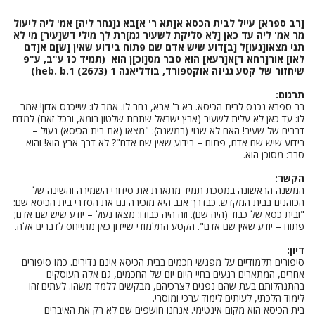
[רב ספרא] עייל לבית הכסא א[תא ר' א]בא נ[נחר ליה] אמ' ליה ליעול
מר אמ' ליה עד כאן [לא סליקת לשעיר גמ]רת לך מילי דש[עיר] מי לא
תני מצאו[נעו]ל [ב]דוע שיש אדם שם פתוח בידוע שאין [ש]ם א[דם
לאו] אור[רחא ד]א[רעא] הוא סבר מס[וכ]ן הוא (תמיד כז ע"ב, ע"פ
שיחזור של קטע גניזה אוקספורד, בודליאנה heb. b.1 (2673) 1)
תרגום:
רב ספרא נכנס לבית הכיסא. בא ר' אבא, נחר לו. אמר לו: שייכנס אדון! אמר
לו: עד כאן לא עלית לשעיר (ארץ ישראל שתחת שלטון רומא, ובכל זאת) למדת
דברים של שעיר! האם לא שנוי (במשנה): "מצאו (את בית הכיסא) נעול –
בידוע שיש שם אדם, פתוח – בידוע שאין שם אדם"? לא דרך ארץ הוא! והוא
סבר: מסוכן הוא.
הקשר:
המשנה הראשונה במסכת תמיד מתארת את סידורי השמירה והשינה של
הכוהנים בבית המקדש. כבדרך אגב היא מזכירה גם את הסדרי בית הכיסא שם:
"ובית כסא של כבוד (היה שם). וזה היה כבודו: מצאו נעול – יודע שיש שם אדם;
פתוח – יודע שאין שם אדם". הקטע התלמודי שיידון כאן מתייחס לדברים אלה.
דיון:
סיפורים תלמודיים על מפגשי חכמים בבית הכיסא אינם נדירים. כמו סיפורים
אחרים, המתארים רגעים בחיי היום יום של החכמים, גם אלה העוסקים
בהתנהלותם בעת שהם נפנים לצרכיהם, מבקשים ללמד משהו. לעתים זהו
לימוד הלכתי, לעיתים לימוד ערכי ומוסרי.
בית הכיסא הוא מקום אינטימי. אנחנו חושפים שם לא רק את האיברים