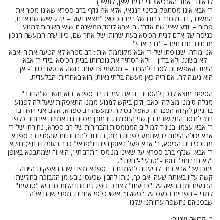
לראות באתר הארכיאולוגי בבית שאן, למשל).
ר' אבא אינו מסתפק בכינוי הגנאי, אלא אף נוזף ברב ספרא שאינו מכיר את
המשנה, בה מוסבר כבודו של בית הכיסא: "מצאו נעול – יודע שיש שם אדם;
פתוח – יודע שאין שם אדם". ר' אבא לומד ממשנה זו שיש חשיבות למנוע
כניסה של אדם לבית הכיסא בעת שהותו של אחר שם, כיוון שזה המעשה הנכון
מבחינה חברתית – "דרך ארץ".
אני מודה, שנזיפתו של ר' אבא מקוממת אותי: רב ספרא לא הטעה את ר' אבא
– לא בשוגג ולא בזדון – ולא הסתיר את נוכחותו בבית הכיסא. בידי ר' אבא
הייתה האפשרות לסרב להזמנה – מטעמי צניעות, בושה או טעם טוב – אך
הוא נענה לה. אם היה כאן מעשה בלתי נאות, הוא באחריותו הבלעדית.
הסיפור מוצא לנכון להסביר גם את עמדת רב ספרא: הוא חשב ש"הנוחר"
מגלה סימני מצוקה וכאב, ולכן ביקש למנוע ממנו התאפקות שעלולה לפגוע
בו. ניתן לקרוא הסבר זה כאפולוגטיקה למעשה רב ספרא, אולם אני רואה בו
רמז לחוסר התקשורת בין שני החכמים, ובמובן מסוים גם אמירה אירונית כלפי
ר' אבא עצמו: בניגוד למילים המנומסות והברורות של רב ספרא, נחירתו של ר'
אבא יכולה הייתה להשתמע לפנים רבות; בניגוד לתרבותיות שהפגין רב ספרא
מתוככי בית הכיסא, ר' אבא פעל באופן חייתי ו"פראי" כבר בעומדו בחוץ; דווקא
ר' אבא, שנזף ברב ספרא על שאינו מנומס ו"תרבותי", הוא זה שמתבטא באופן
"לא תרבותי": גופני-"טבעי"-"חייתי".
ייתכן שר' אבא בחר להיענות להזמנת רב ספרא מפני שההתאפקות הייתה
קשה עליו באותה שעה. אם כך, ניתן להבין שכעסו נובע מן המבוכה בחולשתו
הרגעית ומן הבושה על "כניעתו" לצורכי גופו. גם התנהלות כזו היא "טבעית"
למדי – הפניית הכעס על "כישלון" אישי כלפי אחרים, מפני שהם אלה
שבפניהם נחשפה ערוותנו שלנו.
ב. קריאה שנייה: