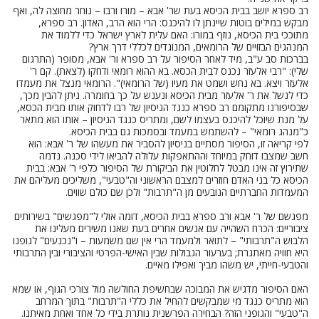
רב ספרא יושב בבית הכיסא בעת שר' אבא – מורו ורבו – נוחר מחוצה לה, ואף
מבקש במילים בוטות שיינתן לו להיכנס: הרי הוא הרב, האדון. רב ספרא,
מתוככי בית הכיסא, נוזף במורו: האם עלית לארץ ישראל כדי ללמוד את
המנהגים הבזויים של הרומאים, המנוגדים לכללי דרך ארץ?
בברכות סב ע"ב, מיד לאחר הסיפור על רב ספרא ור' אבא, מסופר (התרגום
שלי): "רבי אלעזר נכנס לבית הכסא. בא ההוא רומאי ודחקו (לצאת). קם ר'
אלעזר ויצא. בא נחש ושמט את מעיו (של הרומאי)". הרומאי מנצל את מעמדו
כדי לנשל את ר' אלעזר מבית הכיסא ונענש על כך בחומרה. ניתן להבין מכך,
שבסיפורנו מתקומם רב ספרא כנגד הניסיון של רבו לדחוק אותו מבית הכסא,
על מנת שיוכל להיכנס בעצמו לשם, ומתריס כנגד הניסיון – אותו הוא מתאר
כ"מנהג רומאי" – להשתמש במעמד ובסמכות גם בבית הכיסא.
לפי קריאה זו, הסיפור מסתיים בניסיון להסביר את מעשהו של ר' אבא: הוא
חשב שמצבו דוחק במיוחד וההתאפקות עלולה להביאו לידי סכנה. נדמה
שתירוץ זה אינו מבטל לחלוטין את הביקורת של הסיפור כלפי ר' אבא: בבית
הכיסא כל בני האדם חוזרים למצבם הראשוני וה"טבעי", משליכים מעליהם את
המעמדות החברתיים הנובעים מן ה"תרבות" ולכן שם כולם שווים.
מפגשם של ר' אבא ורב ספרא בבית הכיסא, דומה אולי ל"מפגשים" בשירותים
ציבוריים: הכרח השהייה עם אנשים אחרים בעת שאנו משירים מעלינו את
הלבוש ה"תרבותי" – לתואר ולמעמד הרי אין שם משמעות – ו"נכנעים" לגופנו
היא חוויה מאתגרת; בערעור הגבולות שבין האישי-הפרטי והציבורי ובין התרבותי
והטבעי-חייתי, יש משהו מביך ואפילו מאיים.
האם הסיפור מדגיש את המבוכה שבחשיפת החולשה מול צורכי הגוף, או שמא
הוא מתריס כנגד מי שמבקשים להחיל את כללי ה"תרבות" בתוך המרחב
ה"טבעי" והגופני הזה? הבחירה הפרשנית נותרת בידי כל אחד ואחת מאיתנו.